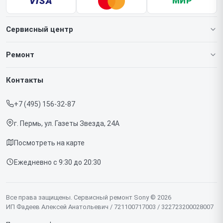
VISA
МИР
Сервисный центр
О нашем сервисе
Ремонт
Гарантия
Игровых приставок
Контакты
Прайс-лист
Телефонов
+7 (495) 156-32-87
Срочный ремонт
Ноутбуков
г. Пермь, ул. Газеты Звезда, 24А
Доставка и способы оплаты
Проекторов
Посмотреть на карте
Диагностика
Телевизоров
Ежедневно с 9:30 до 20:30
Контакты
Фотоаппаратов
Объективов
Все права защищены. Сервисный ремонт Sony © 2026
ИП Фадеев Алексей Анатольевич / 721100717003 / 322723200028007
Саундбаров