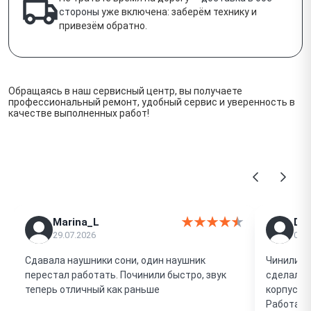
стороны
уже включена: заберём технику и
привезём обратно.
Обращаясь в наш сервисный центр, вы получаете
профессиональный ремонт, удобный сервис и уверенность в
качестве выполненных работ!
Отзывы наших клиентов
Marina_L
Di
29.07.2026
01.0
Сдавала наушники сони, один наушник
Чинили пл
перестал работать. Починили быстро, звук
сделали,
теперь отличный как раньше
корпус сб
Работает